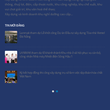
thông, thuỷ lợi, điện, cấp thoát nước, khu công nghiệp, khu chế xuất, khu
vui chơi giải trí, khu văn hoá thể thao;
Xây dựng và kinh doanh khu nghỉ dưỡng cao cấp…
TIN MỚI ĐĂNG
Lanmak tham dự Lễ khởi công Dự án Đầu tư xây dựng Tòa nhà Viettel
Đà Nẵng
LANMAK tham dự lễ khánh thành Khu nhà ở xã hội phục vụ cán bộ,
công nhân Nhà máy Nhiệt điện Sông Hậu 1
Ký kết hợp đồng thi công xây dựng trụ sở làm việc tập đoàn hóa chất
Việt Nam