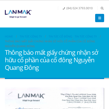
(84) 024 3793.0010
HOME
TIN TỨC CÔNG TY
TIN TỨC CỔ ĐÔNG
,
TIN TỨC CÔNG TY
THÔNG BÁO MẤT GIẤY CHỨNG NHẬN SỞ HỮU CỔ PHẦN CỦA CỔ ĐÔNG
NGUYỄN QUANG ĐÔNG
Thông báo mất giấy chứng nhận sở
hữu cổ phần của cổ đông Nguyễn
Quang Đông