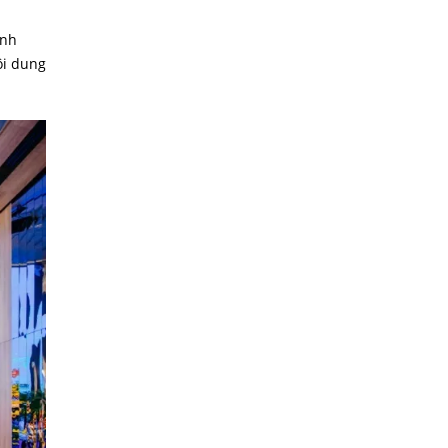
ính
ội dung