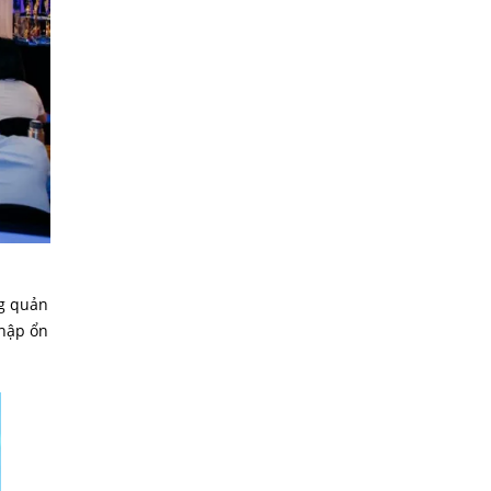
ng quản
nhập ổn