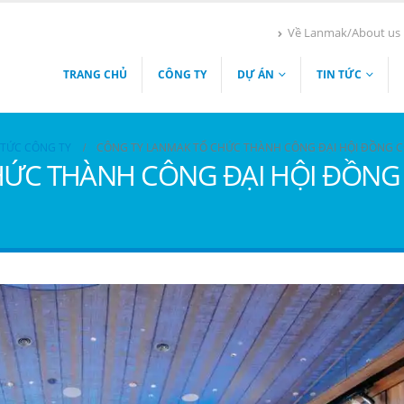
Về Lanmak/About us
TRANG CHỦ
CÔNG TY
DỰ ÁN
TIN TỨC
 TỨC CÔNG TY
CÔNG TY LANMAK TỔ CHỨC THÀNH CÔNG ĐẠI HỘI ĐỒNG 
HỨC THÀNH CÔNG ĐẠI HỘI ĐỒN