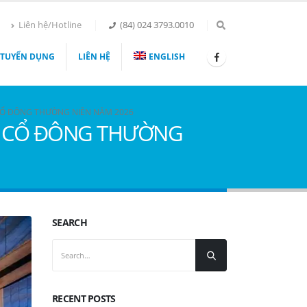
Liên hệ/Hotline
(84) 024 3793.0010
TUYỂN DỤNG
LIÊN HỆ
ENGLISH
CỔ ĐÔNG THƯỜNG NIÊN NĂM 2026
G CỔ ĐÔNG THƯỜNG
SEARCH
RECENT POSTS