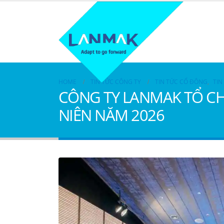
HOME
TIN TỨC CÔNG TY
TIN TỨC CỔ ĐÔNG
,
TIN
CÔNG TY LANMAK TỔ C
NIÊN NĂM 2026