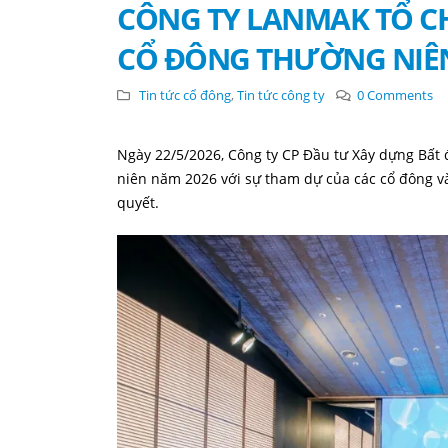
CÔNG TY LANMAK TỔ C
CỔ ĐÔNG THƯỜNG NIÊN
Tin tức cổ đông
,
Tin tức công ty
0 Comments
Ngày 22/5/2026, Công ty CP Đầu tư Xây dựng Bất
niên năm 2026 với sự tham dự của các cổ đông v
quyết.