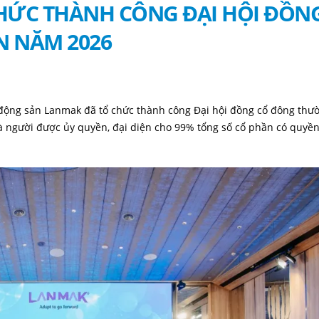
HỨC THÀNH CÔNG ĐẠI HỘI ĐỒN
 NĂM 2026
 động sản Lanmak đã tổ chức thành công Đại hội đồng cổ đông thư
à người được ủy quyền, đại diện cho 99% tổng số cổ phần có quyền