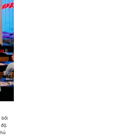
 bối
 độ,
chủ