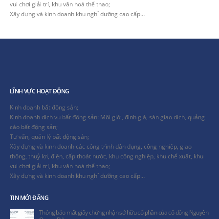
vui chơi giải trí, khu văn hoá thể thao;
Xây dựng và kinh doanh khu nghỉ dưỡng cao cấp…
LĨNH VỰC HOẠT ĐỘNG
Kinh doanh bất động sản;
Kinh doanh dịch vụ bất động sản: Môi giới, định giá, sàn giao dịch, quảng
cáo bất động sản;
Tư vấn, quản lý bất động sản;
Xây dựng và kinh doanh các công trình dân dụng, công nghiệp, giao
thông, thuỷ lợi, điện, cấp thoát nước, khu công nghiệp, khu chế xuất, khu
vui chơi giải trí, khu văn hoá thể thao;
Xây dựng và kinh doanh khu nghỉ dưỡng cao cấp…
TIN MỚI ĐĂNG
Thông báo mất giấy chứng nhận sở hữu cổ phần của cổ đông Nguyễn