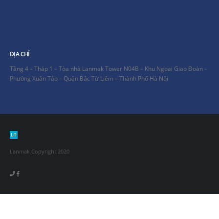
ĐỊA CHỈ
Tầng 4 – Tháp 1 – Tòa nhà Lanmak Tower N04B – Khu Ngoai Giao Đoàn –
Phường Xuân Tảo – Quận Bắc Từ Liêm – Thành Phố Hà Nội
Lanmak Copyright 2020