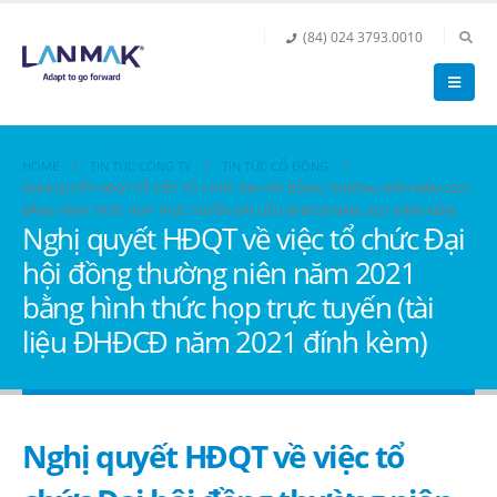
(84) 024 3793.0010
HOME
TIN TỨC CÔNG TY
TIN TỨC CỔ ĐÔNG
NGHỊ QUYẾT HĐQT VỀ VIỆC TỔ CHỨC ĐẠI HỘI ĐỒNG THƯỜNG NIÊN NĂM 2021
BẰNG HÌNH THỨC HỌP TRỰC TUYẾN (TÀI LIỆU ĐHĐCĐ NĂM 2021 ĐÍNH KÈM)
Nghị quyết HĐQT về việc tổ chức Đại
hội đồng thường niên năm 2021
bằng hình thức họp trực tuyến (tài
liệu ĐHĐCĐ năm 2021 đính kèm)
Nghị quyết HĐQT về việc tổ