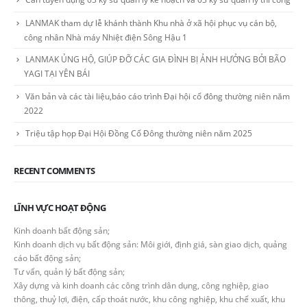
LANMAK tham dự lễ khánh thành Khu nhà ở xã hội phục vụ cán bộ,
công nhân Nhà máy Nhiệt điện Sông Hậu 1
LANMAK ỦNG HỘ, GIÚP ĐỠ CÁC GIA ĐÌNH BỊ ẢNH HƯỞNG BỞI BÃO
YAGI TẠI YÊN BÁI
Văn bản và các tài liệu,báo cáo trình Đại hội cổ đông thường niên năm
2022
Triệu tập họp Đại Hội Đồng Cổ Đông thường niên năm 2025
RECENT COMMENTS
LĨNH VỰC HOẠT ĐỘNG
Kinh doanh bất động sản;
Kinh doanh dịch vụ bất động sản: Môi giới, định giá, sàn giao dịch, quảng
cáo bất động sản;
Tư vấn, quản lý bất động sản;
Xây dựng và kinh doanh các công trình dân dụng, công nghiệp, giao
thông, thuỷ lợi, điện, cấp thoát nước, khu công nghiệp, khu chế xuất, khu