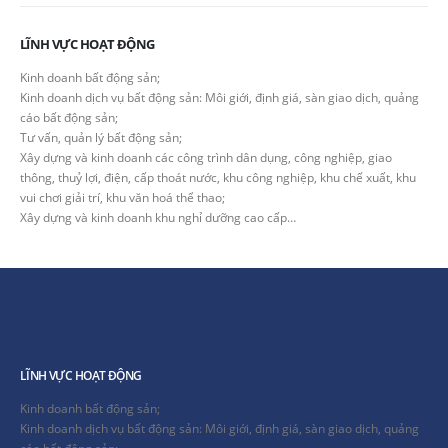
LĨNH VỰC HOẠT ĐỘNG
Kinh doanh bất động sản;
Kinh doanh dịch vụ bất động sản: Môi giới, định giá, sàn giao dịch, quảng
cáo bất động sản;
Tư vấn, quản lý bất động sản;
Xây dựng và kinh doanh các công trình dân dụng, công nghiệp, giao
thông, thuỷ lợi, điện, cấp thoát nước, khu công nghiệp, khu chế xuất, khu
vui chơi giải trí, khu văn hoá thể thao;
Xây dựng và kinh doanh khu nghỉ dưỡng cao cấp…
LĨNH VỰC HOẠT ĐỘNG
Kinh doanh bất động sản;
Kinh doanh dịch vụ bất động sản: Môi giới, định giá, sàn giao dịch, quảng
cáo bất động sản;