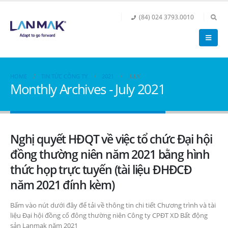
(84) 024 3793.0010
HOME
TIN TỨC CÔNG TY
2021
JULY
Monthly Archives - July 2021
Nghị quyết HĐQT về việc tổ chức Đại hội
đồng thường niên năm 2021 bằng hình
thức họp trực tuyến (tài liệu ĐHĐCĐ
năm 2021 đính kèm)
Bấm vào nút dưới đây để tải về thông tin chi tiết Chương trình và tài
liệu Đại hội đồng cổ đông thường niên Công ty CPĐT XD Bất động
sản Lanmak năm 2021