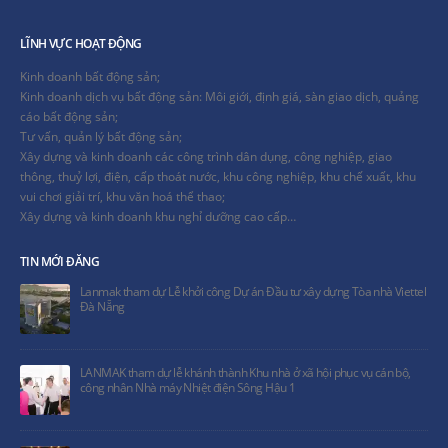
LĨNH VỰC HOẠT ĐỘNG
Kinh doanh bất động sản;
Kinh doanh dịch vụ bất động sản: Môi giới, định giá, sàn giao dịch, quảng
cáo bất động sản;
Tư vấn, quản lý bất động sản;
Xây dựng và kinh doanh các công trình dân dụng, công nghiệp, giao
thông, thuỷ lợi, điện, cấp thoát nước, khu công nghiệp, khu chế xuất, khu
vui chơi giải trí, khu văn hoá thể thao;
Xây dựng và kinh doanh khu nghỉ dưỡng cao cấp…
TIN MỚI ĐĂNG
Lanmak tham dự Lễ khởi công Dự án Đầu tư xây dựng Tòa nhà Viettel
Đà Nẵng
LANMAK tham dự lễ khánh thành Khu nhà ở xã hội phục vụ cán bộ,
công nhân Nhà máy Nhiệt điện Sông Hậu 1