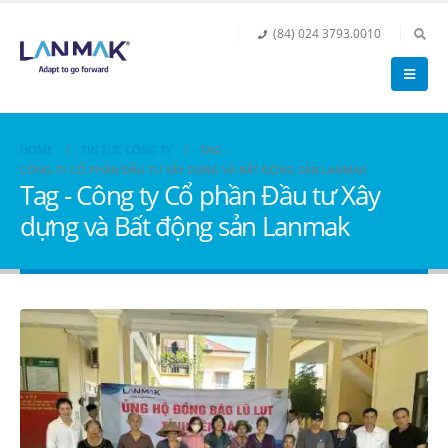
(84) 024 3793.0010
HOME
TIN TỨC CÔNG TY
TAG -
CÔNG TY CỔ PHẦN ĐẦU TƯ XÂY DỰNG VÀ BẤT ĐỘNG SẢN LANMAK
Tag - Công ty Cổ phần Đầu tư Xây
dựng và Bất động sản Lanmak