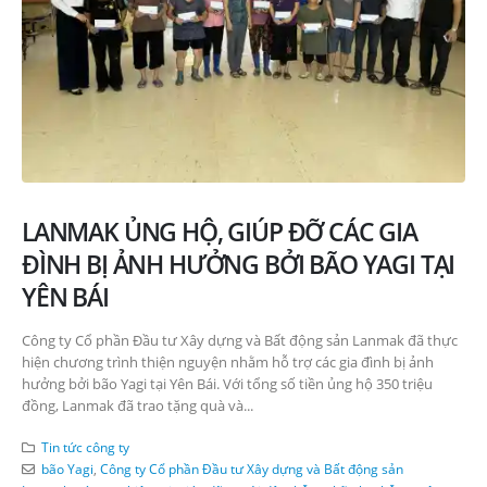
LANMAK ỦNG HỘ, GIÚP ĐỠ CÁC GIA
ĐÌNH BỊ ẢNH HƯỞNG BỞI BÃO YAGI TẠI
YÊN BÁI
Công ty Cổ phần Đầu tư Xây dựng và Bất động sản Lanmak đã thực
hiện chương trình thiện nguyện nhằm hỗ trợ các gia đình bị ảnh
hưởng bởi bão Yagi tại Yên Bái. Với tổng số tiền ủng hộ 350 triệu
đồng, Lanmak đã trao tặng quà và...
Tin tức công ty
bão Yagi
,
Công ty Cổ phần Đầu tư Xây dựng và Bất động sản