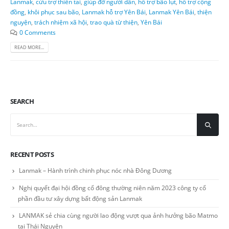
Lanmak
,
cứu trợ thiên tai
,
giúp đỡ người dân
,
hỗ trợ bão lụt
,
hỗ trợ cộng
đồng
,
khôi phục sau bão
,
Lanmak hỗ trợ Yên Bái
,
Lanmak Yên Bái
,
thiện
nguyện
,
trách nhiệm xã hội
,
trao quà từ thiện
,
Yên Bái
0 Comments
READ MORE...
SEARCH
RECENT POSTS
Lanmak – Hành trình chinh phục nóc nhà Đông Dương
Nghị quyết đại hội đồng cổ đông thường niên năm 2023 công ty cổ
phần đầu tư xây dựng bất động sản Lanmak
LANMAK sẻ chia cùng người lao động vượt qua ảnh hưởng bão Matmo
tại Thái Nguyên