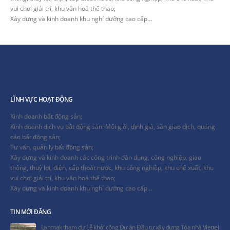
vui chơi giải trí, khu văn hoá thể thao;
Xây dựng và kinh doanh khu nghỉ dưỡng cao cấp…
LĨNH VỰC HOẠT ĐỘNG
Kinh doanh bất động sản;
Kinh doanh dịch vụ bất động sản: Môi giới, định giá, sàn giao dịch, quảng
cáo bất động sản;
Tư vấn, quản lý bất động sản;
Xây dựng và kinh doanh các công trình dân dụng, công nghiệp, giao
thông, thuỷ lợi, điện, cấp thoát nước, khu công nghiệp, khu chế xuất, khu
vui chơi giải trí, khu văn hoá thể thao;
Xây dựng và kinh doanh khu nghỉ dưỡng cao cấp…
TIN MỚI ĐĂNG
Lanmak tham dự Lễ khởi công Dự án Đầu tư xây dựng Tòa nhà Viettel