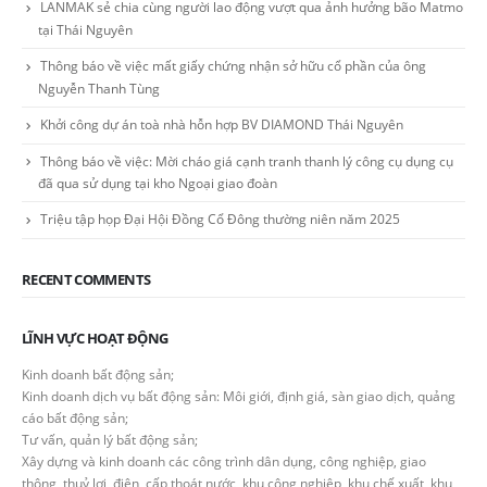
LANMAK sẻ chia cùng người lao động vượt qua ảnh hưởng bão Matmo
tại Thái Nguyên
Thông báo về việc mất giấy chứng nhận sở hữu cổ phần của ông
Nguyễn Thanh Tùng
Khởi công dự án toà nhà hỗn hợp BV DIAMOND Thái Nguyên
Thông báo về việc: Mời cháo giá cạnh tranh thanh lý công cụ dụng cụ
đã qua sử dụng tại kho Ngoại giao đoàn
Triệu tập họp Đại Hội Đồng Cổ Đông thường niên năm 2025
RECENT COMMENTS
LĨNH VỰC HOẠT ĐỘNG
Kinh doanh bất động sản;
Kinh doanh dịch vụ bất động sản: Môi giới, định giá, sàn giao dịch, quảng
cáo bất động sản;
Tư vấn, quản lý bất động sản;
Xây dựng và kinh doanh các công trình dân dụng, công nghiệp, giao
thông, thuỷ lợi, điện, cấp thoát nước, khu công nghiệp, khu chế xuất, khu