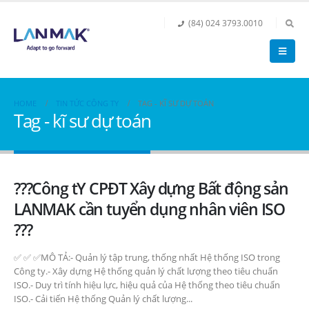
(84) 024 3793.0010
HOME
TIN TỨC CÔNG TY
TAG -
KĨ SƯ DỰ TOÁN
Tag - kĩ sư dự toán
???Công tY CPĐT Xây dựng Bất động sản
LANMAK cần tuyển dụng nhân viên ISO
???
✅ ✅ ✅MÔ TẢ:- Quản lý tập trung, thống nhất Hệ thống ISO trong
Công ty.- Xây dựng Hệ thống quản lý chất lượng theo tiêu chuẩn
ISO.- Duy trì tính hiệu lực, hiệu quả của Hệ thống theo tiêu chuẩn
ISO.- Cải tiến Hệ thống Quản lý chất lượng...