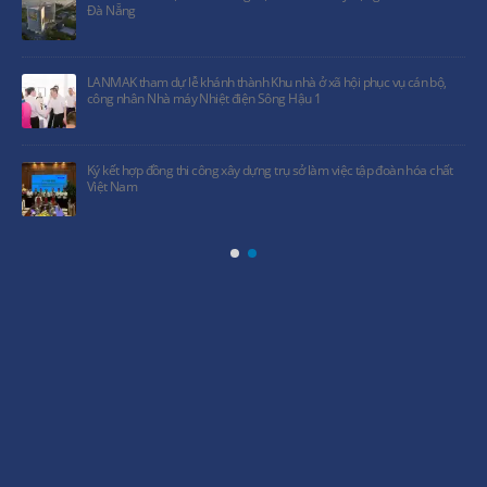
Đà Nẵng
LANMAK tham dự lễ khánh thành Khu nhà ở xã hội phục vụ cán bộ,
công nhân Nhà máy Nhiệt điện Sông Hậu 1
Ký kết hợp đồng thi công xây dựng trụ sở làm việc tập đoàn hóa chất
Việt Nam