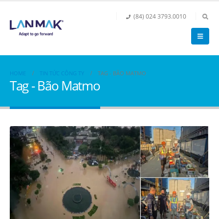
(84) 024 3793.0010
HOME
TIN TỨC CÔNG TY
TAG -
BÃO MATMO
Tag - Bão Matmo