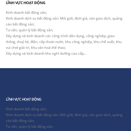
LĨNH VỰC HOẠT ĐỘNG
Kinh doanh bất động sản;
Kinh doanh dịch vụ bất động sản: Môi giới, định giá, sàn giao dịch, quảng
cáo bất động sản;
Tư vấn, quản lý bất động sản;
Xây dựng và kinh doanh các công trình dân dụng, công nghiệp, giao
thông, thuỷ lợi, điện, cấp thoát nước, khu công nghiệp, khu chế xuất, khu
vui chơi giải trí, khu văn hoá thể thao;
Xây dựng và kinh doanh khu nghỉ dưỡng cao cấp…
LĨNH VỰC HOẠT ĐỘNG
Kinh doanh bất động sản;
Kinh doanh dịch vụ bất động sản: Môi giới, định giá, sàn giao dịch, quảng
cáo bất động sản;
Tư vấn, quản lý bất động sản;