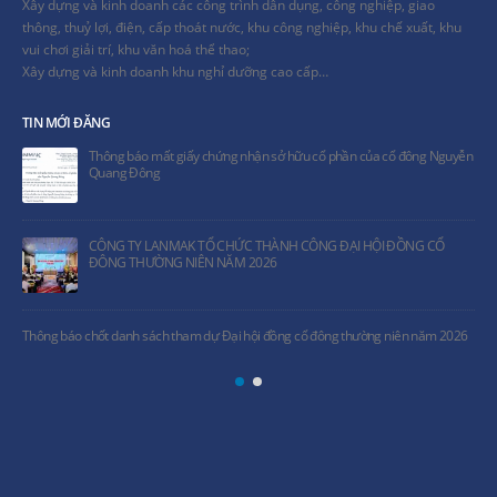
Xây dựng và kinh doanh các công trình dân dụng, công nghiệp, giao
thông, thuỷ lợi, điện, cấp thoát nước, khu công nghiệp, khu chế xuất, khu
vui chơi giải trí, khu văn hoá thể thao;
Xây dựng và kinh doanh khu nghỉ dưỡng cao cấp…
TIN MỚI ĐĂNG
Thông báo mất giấy chứng nhận sở hữu cổ phần của cổ đông Nguyễn
Quang Đông
CÔNG TY LANMAK TỔ CHỨC THÀNH CÔNG ĐẠI HỘI ĐỒNG CỔ
ĐÔNG THƯỜNG NIÊN NĂM 2026
Thông báo chốt danh sách tham dự Đại hội đồng cổ đông thường niên năm 2026