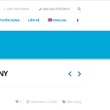
Liên hệ/Hotline
(84) 024 3793.0010
TUYỂN DỤNG
LIÊN HỆ
ENGLISH
NY
0
December 3, 2020
Dân dụng