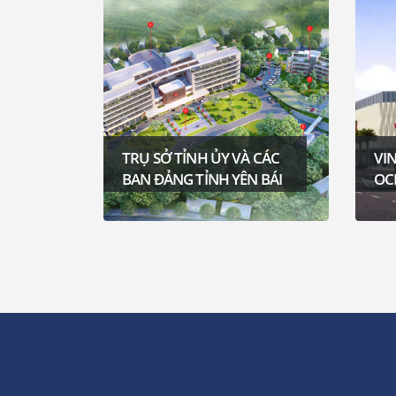
Y VÀ CÁC
VINHOME MEGAMALL
 YÊN BÁI
OCEAN PARK