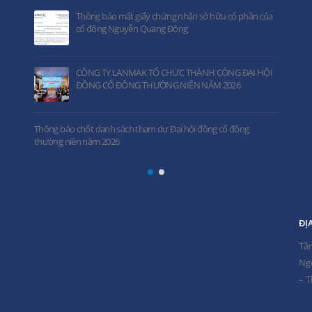
sở hữu cổ phần của
Lanmak tham dự Lễ khởi công Dự án Đầu tư x
dựng Tòa nhà Viettel Đà Nẵng
NH CÔNG ĐẠI HỘI
LANMAK tham dự lễ khánh thành Khu nhà ở x
NĂM 2026
phục vụ cán bộ, công nhân Nhà máy Nhiệt điệ
Hậu 1
đồng cổ đông
Ký kết hợp đồng thi công xây dựng trụ sở làm v
đoàn hóa chất Việt Nam
ĐỊA
Tầ
Ng
– 