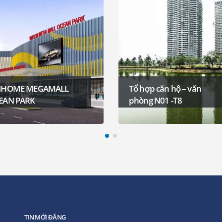
Tổ hợp căn hộ – văn
VINCITY SPORTIA
phòng N01 -T8
TIN MỚI ĐĂNG