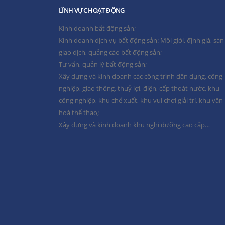
LĨNH VỰC HOẠT ĐỘNG
hởi công Dự án Đầu tư xây
Thông báo mất giấy chứng nhận 
l Đà Nẵng
cổ đông Nguyễn Quang Đông
Kinh doanh bất động sản;
Kinh doanh dịch vụ bất động sản: Môi giới, định giá, sàn
hánh thành Khu nhà ở xã hội
giao dịch, quảng cáo bất động sản;
CÔNG TY LANMAK TỔ CHỨC THÀ
g nhân Nhà máy Nhiệt điện Sông
ĐỒNG CỔ ĐÔNG THƯỜNG NIÊN 
Tư vấn, quản lý bất động sản;
Xây dựng và kinh doanh các công trình dân dụng, công
nghiệp, giao thông, thuỷ lợi, điện, cấp thoát nước, khu
Thông báo chốt danh sách tham dự Đại hội 
ông xây dựng trụ sở làm việc tập
công nghiệp, khu chế xuất, khu vui chơi giải trí, khu văn
thường niên năm 2026
Nam
hoá thể thao;
Xây dựng và kinh doanh khu nghỉ dưỡng cao cấp…