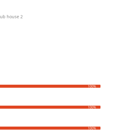
lub house 2
100%
100%
100%