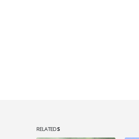
RELATED
S