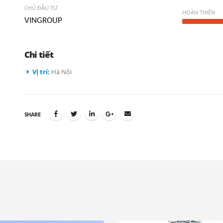
CHỦ ĐẦU TƯ
HOÀN THIỆN
VINGROUP
Chi tiết
Vị trí:
Hà Nội
SHARE