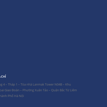
ây
Thông báo mất giấy chứng nhận sở hữu cổ phần của
cổ đông Nguyễn Quang Đông
ã hội
CÔNG TY LANMAK TỔ CHỨC THÀNH CÔNG ĐẠI HỘI
n Sông
ĐỒNG CỔ ĐÔNG THƯỜNG NIÊN NĂM 2026
Thông báo chốt danh sách tham dự Đại hội đồng cổ đông
iệc tập
thường niên năm 2026
 CHỈ
ng 4 – Tháp 1 – Tòa nhà Lanmak Tower N04B – Khu
oai Giao Đoàn – Phường Xuân Tảo – Quận Bắc Từ Liêm
Thành Phố Hà Nội