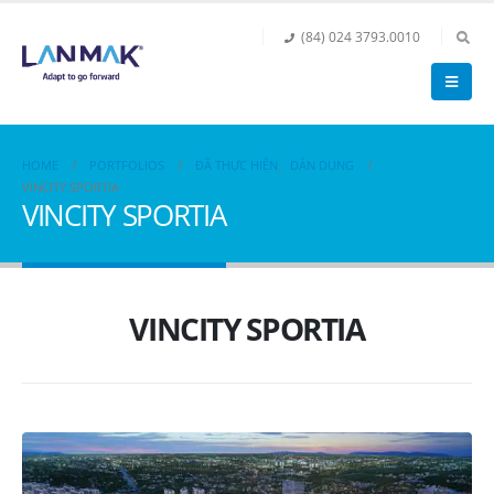
(84) 024 3793.0010
HOME
PORTFOLIOS
ĐÃ THỰC HIỆN
,
DÂN DỤNG
VINCITY SPORTIA
VINCITY SPORTIA
VINCITY SPORTIA