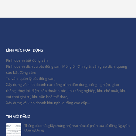
LĨNH VỰC HOẠT ĐỘNG
Kinh doanh bất động sản;
Kinh doanh dịch vụ bất động sản: Môi giới, định giá, sàn giao dịch, quảng
cáo bất động sản;
Tư vấn, quản lý bất động sản;
Xây dựng và kinh doanh các công trình dân dụng, công nghiệp, giao
thông, thuỷ lợi, điện, cấp thoát nước, khu công nghiệp, khu chế xuất, khu
vui chơi giải trí, khu văn hoá thể thao;
Xây dựng và kinh doanh khu nghỉ dưỡng cao cấp…
TIN MỚI ĐĂNG
ở hữu cổ phần của cổ đông Nguyễn
Lanmak tham dự Lễ khởi công Dự án 
Đà Nẵng