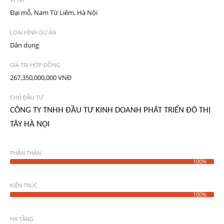
Đại mỗ, Nam Từ Liêm, Hà Nội
LOẠI HÌNH DỰ ÁN
Dân dụng
GIÁ TRỊ HỢP ĐỒNG
267,350,000,000 VNĐ
CHỦ ĐẦU TƯ
CÔNG TY TNHH ĐẦU TƯ KINH DOANH PHÁT TRIỂN ĐÔ THỊ
TÂY HÀ NỘI
PHẦN THÂN
100%
KIẾN TRÚC
100%
HẠ TẦNG