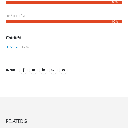
100%
HOÀN THIỆN
100%
Chi tiết
Vị trí:
Hà Nội
SHARE
RELATED
S