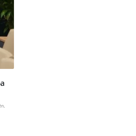
òa
ền,